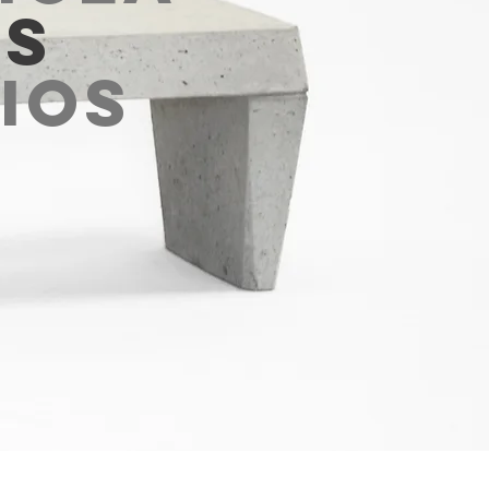
AS
IOS