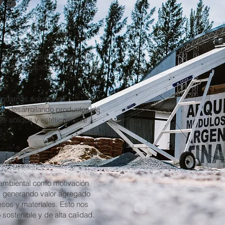
os
, una empresa nacional líder
comercialización de productos
indamos soluciones
ón, desarrollando productos de
te sólidos y estéticamente
ambiental como motivación
s, generando valor agregado
esos y materiales. Esto nos
sostenible y de alta calidad.