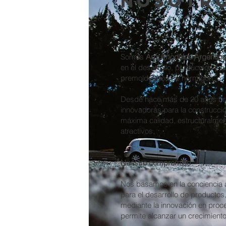
Nosotr
Somos
Arquimodulos Argentina
en el desarrollo, producción y 
premoldeados de hormigón.
Desde hace más de 20 años br
innovadoras para la construcci
máxima calidad, estructuralmen
atractivos.
Nuestro compromiso
Nos basamos en la conciencia 
para el desarrollo de producto
mediante la innovación en proc
permite alcanzar un crecimiento 